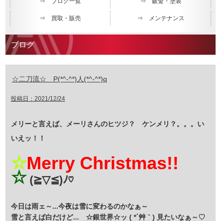
⇒ ブログ一覧
⇒ 鈑金・塗装
⇒ 買取・販売
⇒ メンテナンス
ブログ
☆二刀流☆ P(*^-^*)人(*^-^*)q
投稿日：2021/12/24
メリーと言えば、メーリさんのヒツジ？ ケンメリ？。。。い
いえッ！！
☆
Merry Christmas!!
☆
(≧▽≦)ﾉ♡
今日は雨ェ～...今夜は雪に変わるのかなぁ～
雪と言えば白だけど... ☆銀世界☆ッ ( *´艸｀) 見たいなぁ～♡