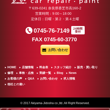
日々お付き合い
いている業者様
〒639-0241 奈良県香芝市高160-2
新しく知り合う
営業時間：9:00～18:00
者様、
定休日：日曜・第２・第４土曜
そして、弊社ス
！！
えて下さるご家
24時間
0745-76-7149
☆(*^-
受付
本当に沢山の皆
FAX 0745-60-3770
本年も１年間、
しくお仕事させ
お問い合わせ
た。
心より御礼申し
誠にあり
HOME
店舗情報
料金表
スタッフ紹介
販売・買い取り
ざいまし
修理
車検・点検
実績一覧
Blog
News
お客様の声
Q&A
お問い合わせ
求人情報
こちらのスプレーガンは弊社の
本年は新しい取
他社との違い
社長様の素敵な計らいと恵宏製
資格の取得等に
作所の社長様の温かい心から作
りました。
られた
来年も秋山自動
世界に３丁しかないスプレーガ
© 2017 Akiyama-Jidosha co.,ltd..All Right Reserved.
に、高みを目指
ンなのです☆