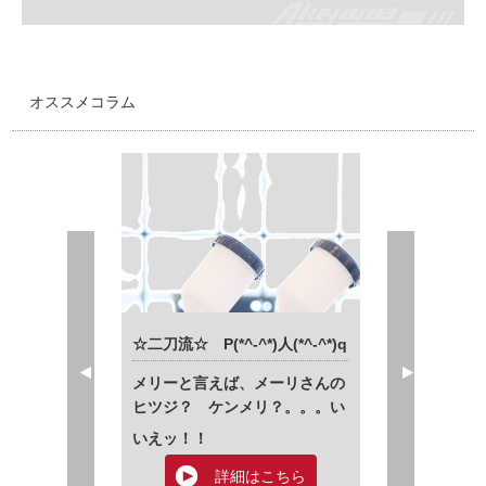
オススメコラム
Prev
Next
。 (*‘ω‘ *)
☆二刀流☆ P(*^-^*)人(*^-^*)q
年末年始のお休み
メリーと言えば、メーリさんの
LO！
こんにち
ヒツジ？ ケンメリ？。。。い
いえッ！！
にちはぁ～☆
はこちら
詳細はこちら
詳