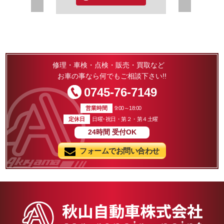
☆
Merry
かぁ～？ (*
お正月休
Christmas!!
す。
☆
(≧▽≦)ﾉ♡
なってきました
弊社は
然の大雨や雹、
今日は雨ェ～...今夜は雪に変わ
修理・車検・点検・販売・買取など
１２／３
;)気を付けて
るのかなぁ～
お車の事なら何でもご相談下さい!!
～ １／５
雪と言えば白だけど... ☆銀世
0745-76-7149
間
、雨にも負け
界☆ッ ( *´艸｀) 見たいなぁ～♡
ず、
雪の白色ってキレイですよね～
営業時間
9:00～18:00
この頃ッ
お休みとさせて
♡純白ゥ～ッ♡…といえば～
定休日
日曜･祝日・第２・第４土曜
ウェディングドレスッ(*´▽｀
24時間
受付OK
ノ
*) これまた純白の綺麗なもの
の一つですよね～♡
フォームでお問い合わせ
そのウェディングドレスとは縁
Z
～
の無いようなアル物が式場へと
運び込まれることになったので
本年も
，
す
常連のお客様、
ご新規で来てい
ZZZ
それがコチラッ☆
様、
...